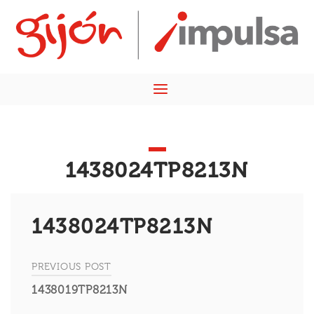
Skip
Home
to
content
Menu
1438024TP8213N
1438024TP8213N
PREVIOUS POST
Navegación
1438019TP8213N
de