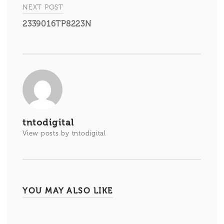
entradas
NEXT POST
2339016TP8223N
tntodigital
View posts by tntodigital
YOU MAY ALSO LIKE