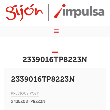
Skip
Home
to
content
Menu
2339016TP8223N
2339016TP8223N
PREVIOUS POST
Navegación
2436208TP8223N
de