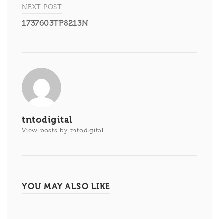
entradas
NEXT POST
1737603TP8213N
tntodigital
View posts by tntodigital
YOU MAY ALSO LIKE