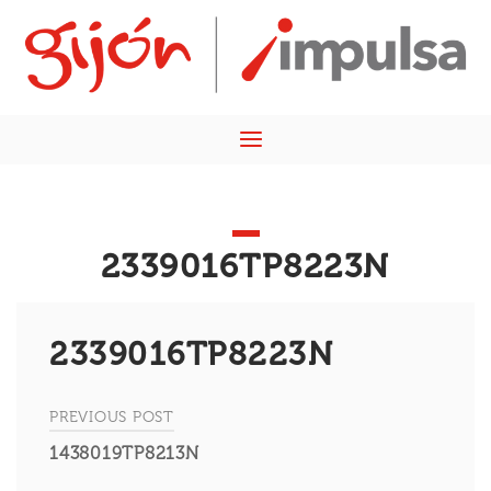
Skip
Home
to
content
Menu
2339016TP8223N
2339016TP8223N
PREVIOUS POST
Navegación
1438019TP8213N
de