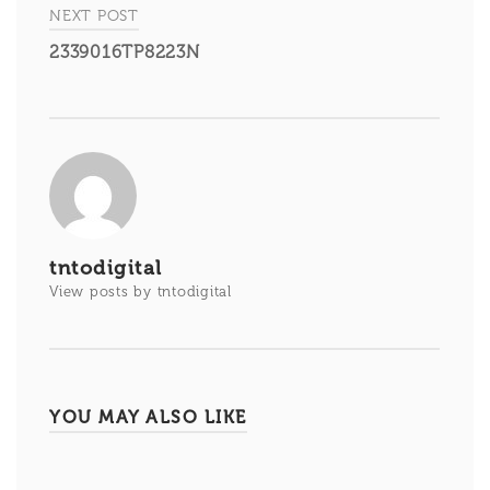
entradas
NEXT POST
2339016TP8223N
tntodigital
View posts by tntodigital
YOU MAY ALSO LIKE