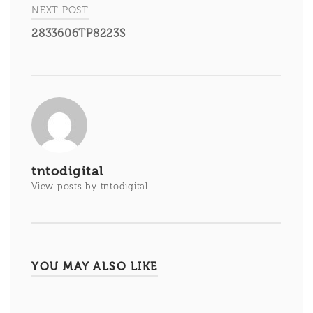
entradas
NEXT POST
2833606TP8223S
tntodigital
View posts by tntodigital
YOU MAY ALSO LIKE