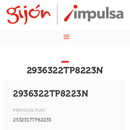
Skip
Home
to
content
Menu
2936322TP8223N
2936322TP8223N
PREVIOUS POST
Navegación
2532317TP8223S
de