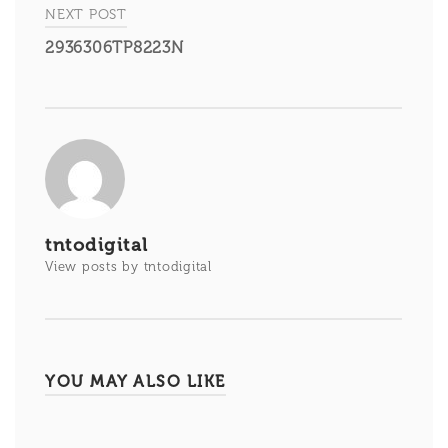
entradas
NEXT POST
2936306TP8223N
tntodigital
View posts by tntodigital
YOU MAY ALSO LIKE