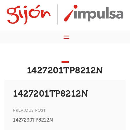
Skip
Home
to
content
Menu
1427201TP8212N
1427201TP8212N
PREVIOUS POST
Navegación
1427230TP8212N
de