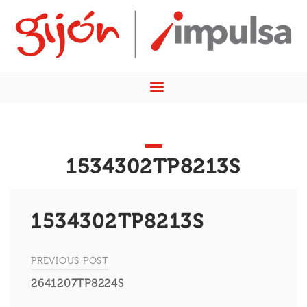
Skip
Home
to
content
Menu
1534302TP8213S
1534302TP8213S
PREVIOUS POST
Navegación
2641207TP8224S
de