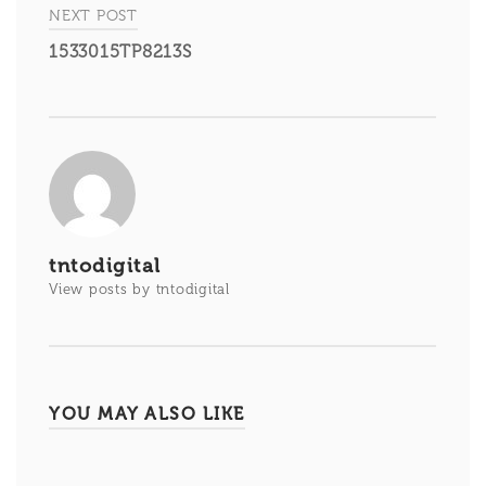
entradas
NEXT POST
1533015TP8213S
tntodigital
View posts by tntodigital
YOU MAY ALSO LIKE