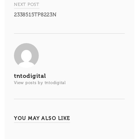
entradas
NEXT POST
2338515TP8223N
tntodigital
View posts by tntodigital
YOU MAY ALSO LIKE