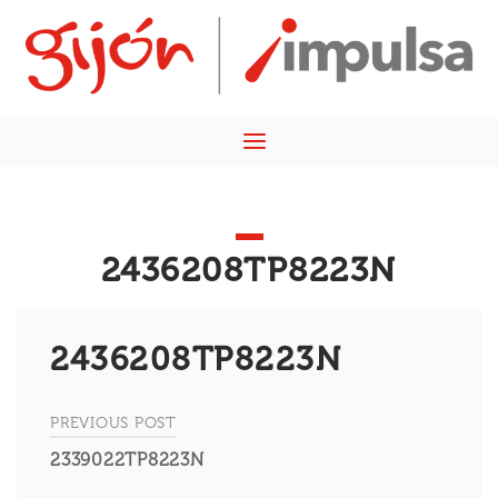
Skip
Home
to
content
Menu
2436208TP8223N
2436208TP8223N
PREVIOUS POST
Navegación
2339022TP8223N
de