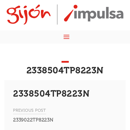
Skip
Home
to
content
Menu
2338504TP8223N
2338504TP8223N
PREVIOUS POST
Navegación
2339022TP8223N
de