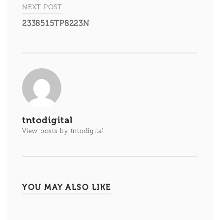
entradas
NEXT POST
2338515TP8223N
tntodigital
View posts by tntodigital
YOU MAY ALSO LIKE