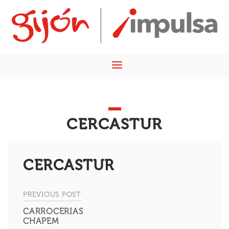
Skip
Home
to
content
Menu
CERCASTUR
CERCASTUR
PREVIOUS POST
Navegación
CARROCERIAS
de
CHAPEM