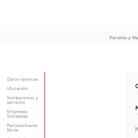
Skip
to
content
Parcelas y Na
Datos técnicos
Ubicación
Instalaciones y
servicios
Empresas
Instaladas
Parcelas/naves
I
libres