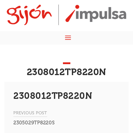
Skip
Home
to
content
Menu
2308012TP8220N
2308012TP8220N
PREVIOUS POST
Navegación
2305029TP8220S
de