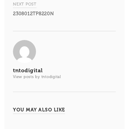
entradas
NEXT POST
2308012TP8220N
tntodigital
View posts by tntodigital
YOU MAY ALSO LIKE