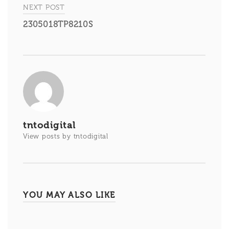
entradas
NEXT POST
2305018TP8210S
tntodigital
View posts by tntodigital
YOU MAY ALSO LIKE