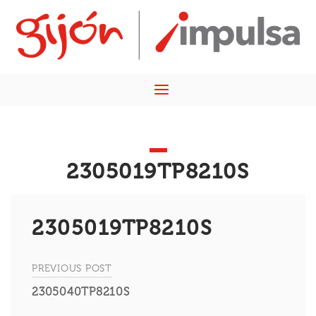
Skip
Home
to
content
Menu
2305019TP8210S
2305019TP8210S
PREVIOUS POST
Navegación
2305040TP8210S
de