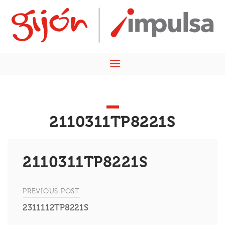
Skip
Home
to
content
Menu
2110311TP8221S
2110311TP8221S
PREVIOUS POST
Navegación
2311112TP8221S
de