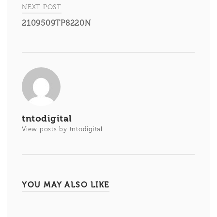
entradas
NEXT POST
2109509TP8220N
tntodigital
View posts by tntodigital
YOU MAY ALSO LIKE